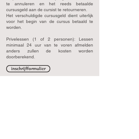
te annuleren en het reeds betaalde
cursusgeld aan de cursist te retourneren.
Het verschuldigde cursusgeld dient uiterlijk
voor het begin van de cursus betaald te
worden.
Privelessen (1 of 2 personen): Lessen
minimaal 24 uur van te voren afmelden
anders zullen de kosten worden
doorberekend.
inschrijfformulier
Call
+31 645904643
Contact
italiaansutrecht@gmail.com
alessandraantonello74@gmail.com